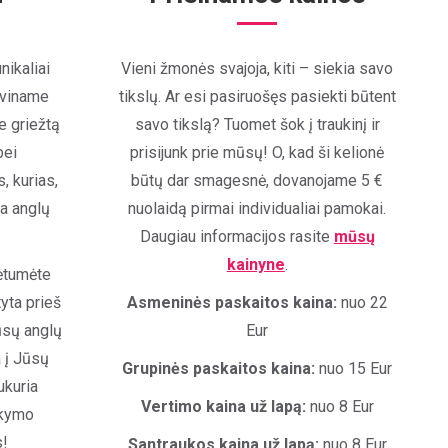
ikaliai
Vieni žmonės svajoja, kiti – siekia savo
saviname
tikslų. Ar esi pasiruošęs pasiekti būtent
e griežtą
savo tikslą? Tuomet šok į traukinį ir
bei
prisijunk prie mūsų! O, kad ši kelionė
 kurias,
būtų dar smagesnė, dovanojame 5 €
ma anglų
nuolaidą pirmai individualiai pamokai.
Daugiau informacijos rasite
mūsų
kainyne
.
rėtumėte
tyta prieš
Asmeninės paskaitos kaina:
nuo 22
ūsų anglų
Eur
 į Jūsų
Grupinės paskaitos kaina:
nuo 15 Eur
ukuria
Vertimo kaina už lapą:
nuo 8 Eur
okymo
s!
Santraukos kaina už lapą:
nuo 8 Eur