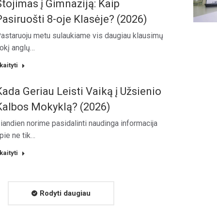
Stojimas į Gimnaziją: Kaip
Pasiruošti 8-oje Klasėje? (2026)
astaruoju metu sulaukiame vis daugiau klausimų
okį anglų…
kaityti
Kada Geriau Leisti Vaiką į Užsienio
Kalbos Mokyklą? (2026)
iandien norime pasidalinti naudinga informacija
pie ne tik…
kaityti
Rodyti daugiau