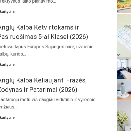
fektyvaus laiko planavimo…
kaityti
Anglų Kalba Ketvirtokams ir
Pasiruošimas 5-ai Klasei (2026)
ietuvai tapus Europos Sąjungos nare, užsienio
albų, kurios…
kaityti
Anglų Kalba Keliaujant: Frazės,
Žodynas ir Patarimai (2026)
astaruoju metu vis daugiau vidutinio ir vyresnio
mžiaus…
kaityti