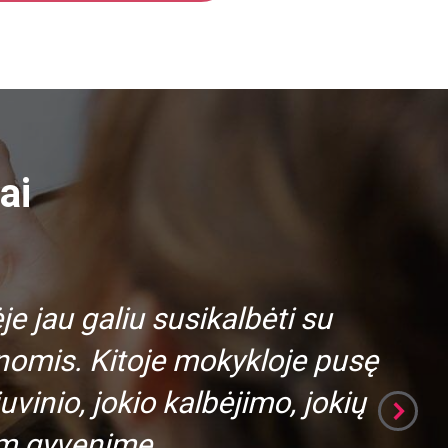
ai
e jau galiu susikalbėti su
D
omis. Kitoje mokykloje pusę
uvinio, jokio kalbėjimo, jokių
iam gyvenime.