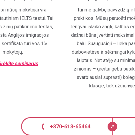
visi mūsų mokytojai yra
Turime galybę pavyzdžių ir
tautiniam IELTS testui. Tai
praktikos. Mūsų paruošti mok
is žinių patikrinimo testas,
lengvai išlaiko anglų kalbos 
įsta Anglijos imigracijos
dažnai būna įvertinti maksima
į sertifikatą turi vos 1%
balu. Suaugusieji – lieka pa
mokytojų.
darbovietėse ir sėkmingai kyla
laiptais. Net atėję su minim
ūrėkite seminarus
.
žiniomis – greitai geba susika
svarbiausiai suprasti) koleg
klasėje, tiek užsienyje
+370-613-65464