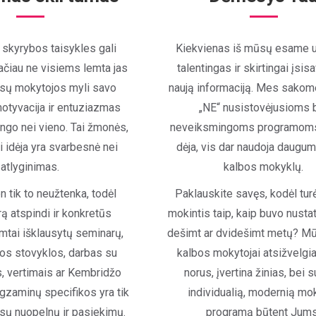
skyrybos taisykles gali
Kiekvienas iš mūsų esame un
 tačiau ne visiems lemta jas
talentingas ir skirtingai įsi
ūsų mokytojos myli savo
naują informaciją. Mes sakom
motyvacija ir entuziazmas
„NE“ nusistovėjusioms 
ingo nei vieno. Tai žmonės,
neveiksmingoms programoms,
i idėja yra svarbesnė nei
dėja, vis dar naudoja daugu
atlyginimas.
kalbos mokyklų.
n tik to neužtenka, todėl
Paklauskite savęs, kodėl tu
ą atspindi ir konkretūs
mokintis taip, kaip buvo nusta
imtai išklausytų seminarų,
dešimt ar dvidešimt metų? M
os stovyklos, darbas su
kalbos mokytojai atsižvelgia
s, vertimais ar Kembridžo
norus, įvertina žinias, bei s
egzaminų specifikos yra tik
individualią, modernią m
isų nuopelnų ir pasiekimų.
programą būtent Jum