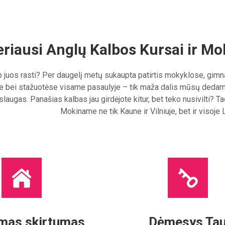
riausi Anglų Kalbos Kursai ir Mo
aip juos rasti? Per daugelį metų sukaupta patirtis mokyklose, gimn
e bei stažuotėse visame pasaulyje – tik maža dalis mūsų dedamų
augas. Panašias kalbas jau girdėjote kitur, bet teko nusivilti? T
Mokiname ne tik Kaune ir Vilniuje, bet ir visoje 
mas skirtumas
Dėmesys Ta