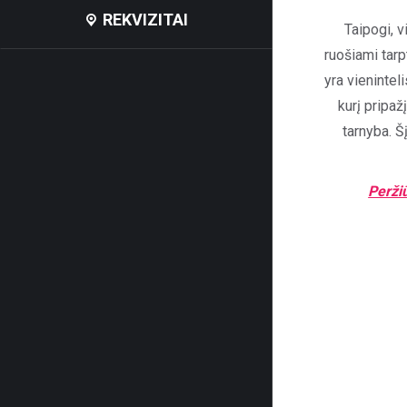
REKVIZITAI
Taipogi, 
ruošiami tarp
yra vienintel
kurį pripaž
tarnyba. Š
Perži