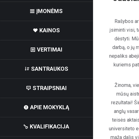
ĮMONĖMS
Rašybos ar 
įsiminti visi,
KAINOS
dėstyti. M
darbą, o jų 
VERTIMAI
nepaliks abej
kuriems pat
SANTRAUKOS
Žinoma, vie
STRAIPSNIAI
mūsų aistr
rezultatai! Š
APIE MOKYKLĄ
anglų vasar
teisės aktai
KVALIFIKACIJA
universiteto 
maža dalis v