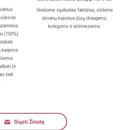
 kalnus
Išrašome sąskaitas faktūras, siūlome
sleiviai
dovanų kuponus jūsų draugams,
egzaminus,
kolegoms ir artimiesiems.
liu (100%)
stebėti
 karjeros
aliomis
lbėti (ir
as tiek
.
Siųsti Žinutę