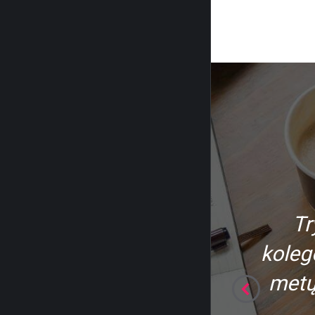
100%, ačiū Jums labai,
Tr
koleg
metų 