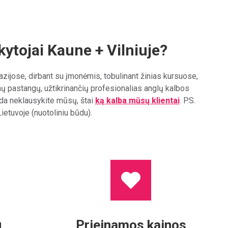
kytojai Kaune + Vilniuje?
azijose, dirbant su įmonėmis, tobulinant žinias kursuose,
 pastangų, užtikrinančių profesionalias anglų kalbos
ada neklausykite mūsų, štai
ką kalba mūsų klientai
. P.S.
Lietuvoje (nuotoliniu būdu).
u
Prieinamos kainos