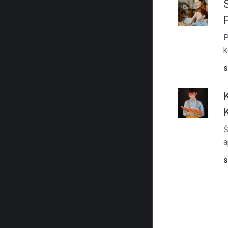
P
k
S
Š
a
S