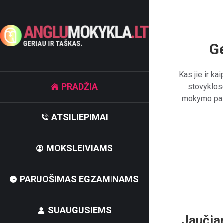
Ge
Kas jie ir k
PRADŽIA
stovyklos
mokymo pasl
ATSILIEPIMAI
MOKSLEIVIAMS
PARUOŠIMAS EGZAMINAMS
SUAUGUSIEMS
Jaučia