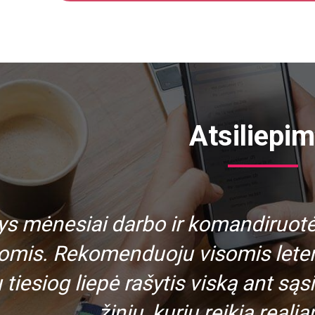
Atsiliepim
ys mėnesiai darbo ir komandiruotėj
omis. Rekomenduoju visomis leten
tiesiog liepė rašytis viską ant sąsi
žinių, kurių reikia real