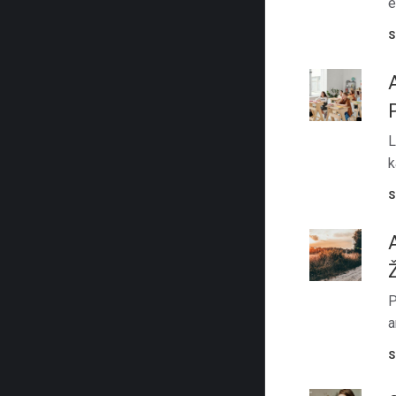
e
S
L
k
S
P
a
S