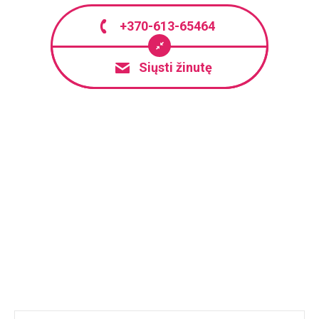
+370-613-65464
Siųsti žinutę