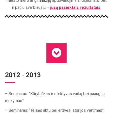
miesto mero ar gimnazijų apdovanojimais, diplomais, bet
ir pačiu svarbiausiu –
jūsų pasiektais rezultatais
.
2012 - 2013
– Seminaras: “Kūrybiškas ir efektyvus vaikų bei paauglių
mokymas”.
– Seminaras: “Teisės aktų bei erdvės istorijos vertimas”.