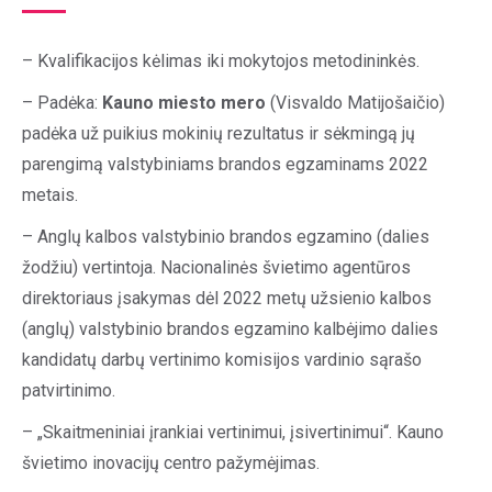
– Kvalifikacijos kėlimas iki mokytojos metodininkės.
– Padėka:
Kauno miesto mero
(Visvaldo Matijošaičio)
padėka už puikius mokinių rezultatus ir sėkmingą jų
parengimą valstybiniams brandos egzaminams 2022
metais.
– Anglų kalbos valstybinio brandos egzamino (dalies
žodžiu) vertintoja. Nacionalinės švietimo agentūros
direktoriaus įsakymas dėl 2022 metų užsienio kalbos
(anglų) valstybinio brandos egzamino kalbėjimo dalies
kandidatų darbų vertinimo komisijos vardinio sąrašo
patvirtinimo.
– „Skaitmeniniai įrankiai vertinimui, įsivertinimui“. Kauno
švietimo inovacijų centro pažymėjimas.