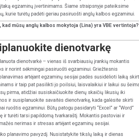
o įtaką egzaminų įvertinimams. Šiame straipsnyje pateiksime
ų, kurie turėtų padėti geriau pasiruošti anglų kalbos egzaminui.
, kad mūsų anglų kalbos mokytoja (Lina) yra VBE vertintoja?
iplanuokite dienotvarkę
lanuota dienotvarkė – vienas iš svarbiausių įrankių mokantis
s ir norint sėkmingai pasiruošti egzaminui. Griežtesnis
lanavimas artėjant egzaminų sesijai padės susidėlioti laiką skir
ams ir taip pat pasilikti jo poilsiui, laisvalaikiui ir laikui su šeim
isų pirma, atidžiai susiskaičiuokite dienų skaičių likusių iki
s ir susiplanuokite savaitės dienotvarkę, kada galėsite skirti
ai ruoštis egzaminui. Būtų patogu pasidaryti “Excel” ar “Word”
ę ir turėti tarsi papildomą tvarkaraštį. Mokantis pastoviai ir
mažės nerimas ir stresas artėjant egzaminų sesijai.
ko planavimo pavyzdį. Nusistatykite tikslų laiką ir dienas