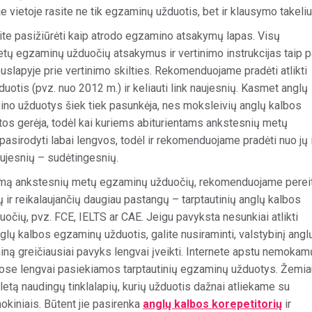
e vietoje rasite ne tik egzaminų užduotis, bet ir klausymo takeliu
site pasižiūrėti kaip atrodo egzamino atsakymų lapas. Visų
tų egzaminų užduočių atsakymus ir vertinimo instrukcijas taip p
uslapyje prie vertinimo skilties. Rekomenduojame pradėti atlikti
uotis (pvz. nuo 2012 m.) ir keliauti link naujesnių. Kasmet anglų
no užduotys šiek tiek pasunkėja, nes moksleivių anglų kalbos
tos gerėja, todėl kai kuriems abiturientams ankstesnių metų
pasirodyti labai lengvos, todėl ir rekomenduojame pradėti nuo jų 
naujesnių – sudėtingesnių.
umą ankstesnių metų egzaminų užduočių, rekomenduojame pereit
 ir reikalaujančių daugiau pastangų – tarptautinių anglų kalbos
očių, pvz. FCE, IELTS ar CAE. Jeigu pavyksta nesunkiai atlikti
nglų kalbos egzaminų užduotis, galite nusiraminti, valstybinį angl
ną greičiausiai pavyks lengvai įveikti. Internete apstu nemokam
riose lengvai pasiekiamos tarptautinių egzaminų užduotys. Žemia
etą naudingų tinklalapių, kurių užduotis dažnai atliekame su
okiniais. Būtent jie pasirenka
anglų kalbos korepetitorių
ir