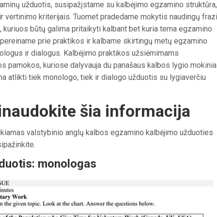
aminų užduotis, susipažįstame su kalbėjimo egzamino struktūra,
ir vertinimo kriterijais. Tuomet pradedame mokytis naudingų fraz
ų, kuriuos būtų galima pritaikyti kalbant bet kuria tema egzamino
pereiname prie praktikos ir kalbame skirtingų metų egzamino
logus ir dialogus. Kalbėjimo praktikos užsiėmimams
s pamokos, kuriose dalyvauja du panašaus kalbos lygio mokiniai
a atlikti tiek monologo, tiek ir dialogo užduotis su lygiaverčiu
inaudokite šia informacija
ikiamas valstybinio anglų kalbos egzamino kalbėjimo užduoties
ipažinkite.
duotis: monologas