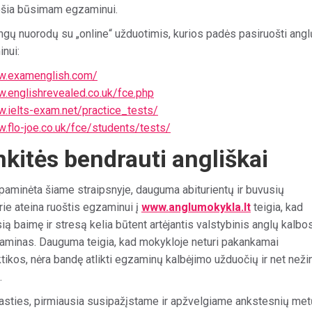
ošia būsimam egzaminui.
ngų nuorodų su „online“ užduotimis, kurios padės pasiruošti angl
nui:
w.examenglish.com/
w.englishrevealed.co.uk/fce.php
w.ielts-exam.net/practice_tests/
w.flo-joe.co.uk/fce/students/tests/
nkitės bendrauti angliškai
 paminėta šiame straipsnyje, dauguma abiturientų ir buvusių
urie ateina ruoštis egzaminui į
www.anglumokykla.lt
teigia, kad
ią baimę ir stresą kelia būtent artėjantis valstybinis anglų kalbo
aminas. Dauguma teigia, kad mokykloje neturi pakankamai
tikos, nėra bandę atlikti egzaminų kalbėjimo užduočių ir net neži
.
žasties, pirmiausia susipažįstame ir apžvelgiame ankstesnių met