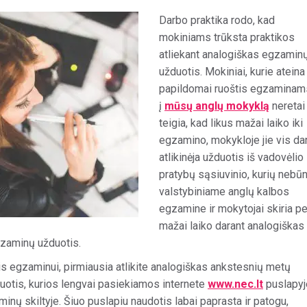
Darbo praktika rodo, kad
mokiniams trūksta praktikos
atliekant analogiškas egzamin
užduotis. Mokiniai, kurie ateina
papildomai ruoštis egzaminam
į
mūsų anglų mokyklą
neretai
teigia, kad likus mažai laiko iki
egzamino, mokykloje jie vis da
atlikinėja užduotis iš vadovėlio 
pratybų sąsiuvinio, kurių nebū
valstybiniame anglų kalbos
egzamine ir mokytojai skiria pe
mažai laiko darant analogiškas
gzaminų užduotis.
tis egzaminui, pirmiausia atlikite analogiškas ankstesnių metų
otis, kurios lengvai pasiekiamos internete
www.nec.lt
puslapyj
nų skiltyje. Šiuo puslapiu naudotis labai paprasta ir patogu,