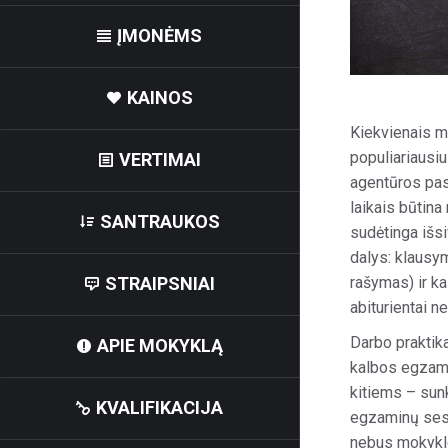
ĮMONĖMS
KAINOS
Kiekvienais m
populiariausiu
VERTIMAI
agentūros pas
laikais būtina
SANTRAUKOS
sudėtinga išs
dalys: klausym
rašymas) ir ka
STRAIPSNIAI
abiturientai n
Darbo praktika
APIE MOKYKLĄ
kalbos egzami
kitiems – sun
KVALIFIKACIJA
egzaminų sesij
nebus mokyklos