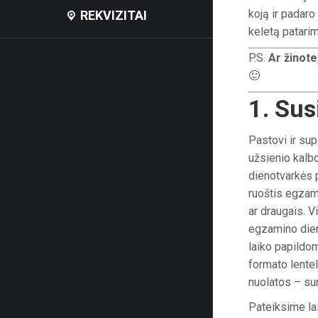
koją ir padar
REKVIZITAI
keletą patarim
P.S.
Ar žinote
🙂
1. Sus
Pastovi ir sup
užsienio kalbo
dienotvarkės p
ruoštis egzamin
ar draugais. V
egzamino dieno
laiko papildom
formato lentel
nuolatos – su
Pateiksime lai