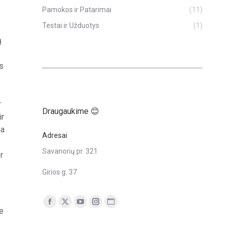
Pamokos ir Patarimai
(11)
Testai ir Užduotys
(1)
ų
s
r
Draugaukime 😊
ir
na
Adresai
Savanorių pr. 321
r
Girios g. 37
Find us on:
Facebook
X
YouTube
Instagram
Tinklalapis
e
puslapis
puslapis
puslapis
puslapis
puslapis