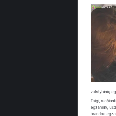
valstybinių e
Taigi, ruošian
egzaminų uždu
brandos egzami