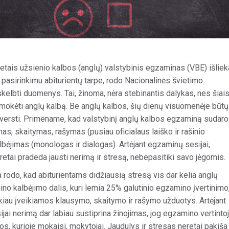
etais užsienio kalbos (anglų) valstybinis egzaminas (VBE) išliek
 pasirinkimu abiturientų tarpe, rodo Nacionalinės švietimo
kelbti duomenys. Tai, žinoma, nėra stebinantis dalykas, nes šiai
 mokėti anglų kalbą. Be anglų kalbos, šių dienų visuomenėje būtų
iversti. Primename, kad valstybinį anglų kalbos egzaminą sudaro
as, skaitymas, rašymas (pusiau oficialaus laiško ir rašinio
lbėjimas (monologas ir dialogas). Artėjant egzaminų sesijai,
eretai pradeda jausti nerimą ir stresą, nebepasitiki savo jėgomis.
 rodo, kad abiturientams didžiausią stresą vis dar kelia anglų
no kalbėjimo dalis, kuri lemia 25% galutinio egzamino įvertinimo
kiau įveikiamos klausymo, skaitymo ir rašymo užduotys. Artėjant
ai nerimą dar labiau sustiprina žinojimas, jog egzamino vertintoj
, kurioje mokaisi, mokytojai. Jaudulys ir stresas neretai pakiša