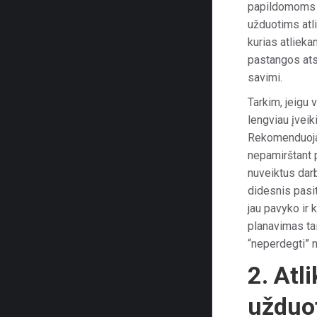
papildomoms k
užduotims atli
kurias atlieka
pastangos atsip
savimi.
Tarkim, jeigu 
lengviau įveik
Rekomenduojam
nepamirštant 
nuveiktus dar
didesnis pasit
jau pavyko ir 
planavimas tai
“neperdegti” n
2. Atl
užduo