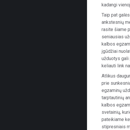
kadangi vienoj
Taip pat galė
ankstesnių me
rasite šiame p
seniausias užd
kalbos egzami
įgūdžiai nuola
užduotys gali 
keliauti link 
Atlikus daug
prie sunkesnių
egzaminų uždu
tarptautinių a
kalbos egzami
svetainių, ku
pateikiame kel
stipresniais m