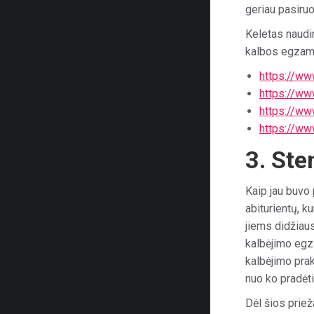
geriau pasiru
Keletas naudi
kalbos egzami
https://ww
https://ww
https://ww
https://ww
3. Ste
Kaip jau buvo
abiturientų, k
jiems didžiaus
kalbėjimo egz
kalbėjimo prak
nuo ko pradėti
Dėl šios prie