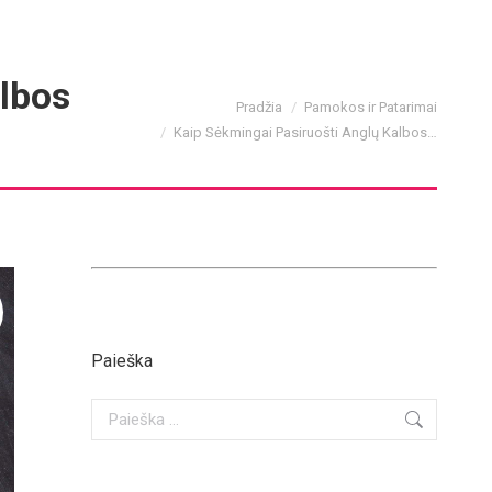
lbos
You are here:
Pradžia
Pamokos ir Patarimai
Kaip Sėkmingai Pasiruošti Anglų Kalbos…
Paieška
Search: