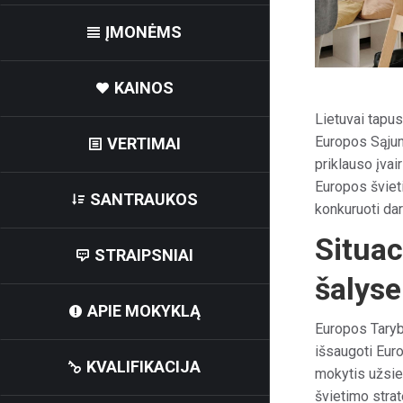
ĮMONĖMS
KAINOS
Lietuvai tapu
Europos Sąjung
VERTIMAI
priklauso įvai
Europos švieti
SANTRAUKOS
konkuruoti dar
Situac
STRAIPSNIAI
šalyse
APIE MOKYKLĄ
Europos Taryb
išsaugoti Euro
KVALIFIKACIJA
mokytis užsien
švietimo strat