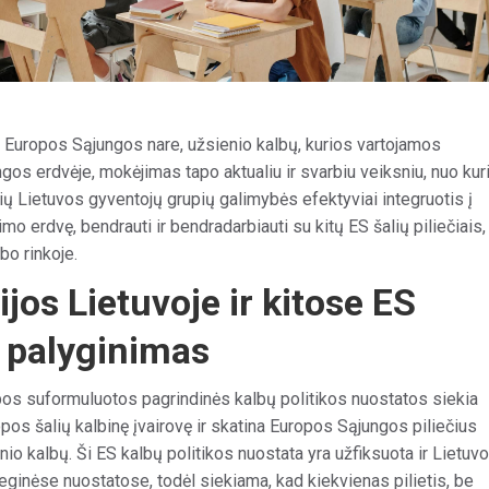
s Europos Sąjungos nare, užsienio kalbų, kurios vartojamos
os erdvėje, mokėjimas tapo aktualiu ir svarbiu veiksniu, nuo kur
rių Lietuvos gyventojų grupių galimybės efektyviai integruotis į
mo erdvę, bendrauti ir bendradarbiauti su kitų ES šalių piliečiais,
bo rinkoje.
ijos Lietuvoje ir kitose ES
 palyginimas
os suformuluotos pagrindinės kalbų politikos nuostatos siekia
pos šalių kalbinę įvairovę ir skatina Europos Sąjungos piliečius
io kalbų. Ši ES kalbų politikos nuostata yra užfiksuota ir Lietuv
eginėse nuostatose, todėl siekiama, kad kiekvienas pilietis, be