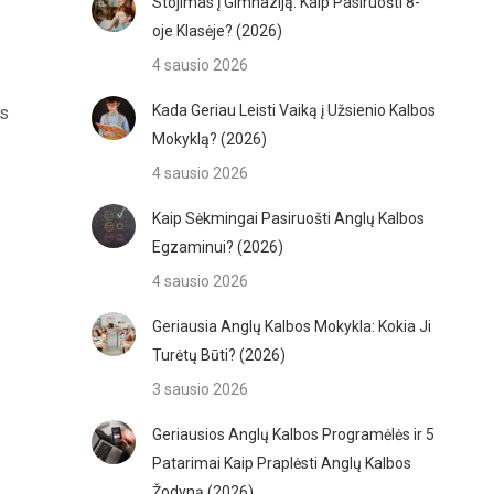
Stojimas į Gimnaziją: Kaip Pasiruošti 8-
oje Klasėje? (2026)
4 sausio 2026
Kada Geriau Leisti Vaiką į Užsienio Kalbos
os
Mokyklą? (2026)
4 sausio 2026
Kaip Sėkmingai Pasiruošti Anglų Kalbos
Egzaminui? (2026)
4 sausio 2026
Geriausia Anglų Kalbos Mokykla: Kokia Ji
Turėtų Būti? (2026)
3 sausio 2026
Geriausios Anglų Kalbos Programėlės ir 5
Patarimai Kaip Praplėsti Anglų Kalbos
Žodyną (2026)