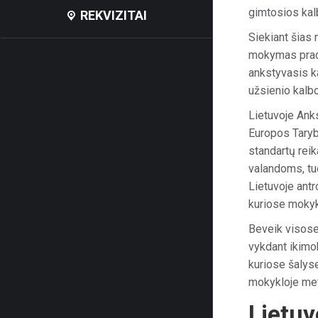
gimtosios kal
REKVIZITAI
Siekiant šias 
mokymas prade
ankstyvasis k
užsienio kalb
Lietuvoje Ank
Europos Tary
standartų reik
valandoms, tu
Lietuvoje antr
kuriose moky
Beveik visose
vykdant ikimo
kuriose šalys
mokykloje meta
Lietuv