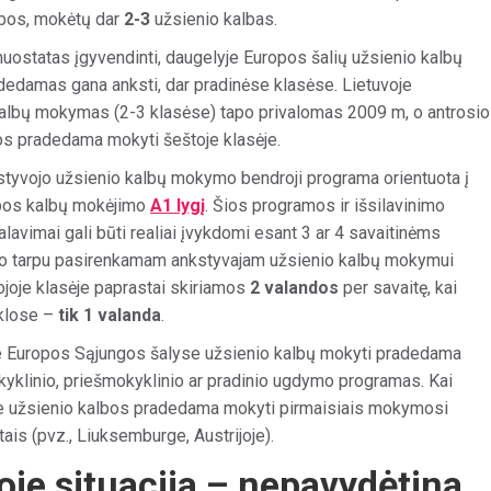
bos, mokėtų dar
2-3
užsienio kalbas.
nuostatas įgyvendinti, daugelyje Europos šalių užsienio kalbų
damas gana anksti, dar pradinėse klasėse. Lietuvoje
albų mokymas (2-3 klasėse) tapo privalomas 2009 m, o antrosi
os pradedama mokyti šeštoje klasėje.
styvojo užsienio kalbų mokymo bendroji programa orientuota į
bos kalbų mokėjimo
A1 lygį
. Šios programos ir išsilavinimo
alavimai gali būti realiai įvykdomi esant 3 ar 4 savaitinėms
o tarpu pasirenkamam ankstyvajam užsienio kalbų mokymui
ojoje klasėje paprastai skiriamos
2 valandos
per savaitę, kai
klose –
tik 1 valanda
.
 Europos Sąjungos šalyse užsienio kalbų mokyti pradedama
kyklinio, priešmokyklinio ar pradinio ugdymo programas. Kai
e užsienio kalbos pradedama mokyti pirmaisiais mokymosi
is (pvz., Liuksemburge, Austrijoje).
oje situacija – nepavydėtina