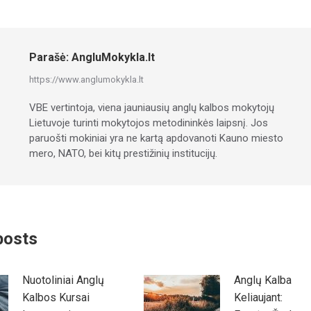
Parašė:
AngluMokykla.lt
https://www.anglumokykla.lt
VBE vertintoja, viena jauniausių anglų kalbos mokytojų
Lietuvoje turinti mokytojos metodininkės laipsnį. Jos
paruošti mokiniai yra ne kartą apdovanoti Kauno miesto
mero, NATO, bei kitų prestižinių institucijų.
posts
Nuotoliniai Anglų
Anglų Kalba
Kalbos Kursai
Keliaujant: