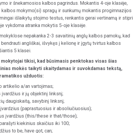
ymo ir šnekamosios kalbos pagrindus. Mokantis 4-oje klasėje,
ų kalbos mokymo(si) spragų ir sunkumų mokantis progimnazijos
mingai išlaikytų stojimo testus, renkantis gerai vertinamą ir stipr
oje vykdoma atranka mokytis 5-oje klasėje.
 mokyklose nepakanka 2-3 savaitinių anglų kalbos pamokų, kad
bendrauti angliškai, išvykęs į kelionę ir įgytų tvirtus kalbos
iantis 5 klasei.
 mokytojai tikisi, kad būsimasis penktokas visas šias
inias mokės taikyti skaitydamas ir suvokdamas tekstą,
ramatikos užduotis:
artikelio a/an vartojimas;
vardžius ir jų objektinį linksnį;
ių daugiskaitą, savybinį linksnį;
įvardzius (paprastuosius ir absoliučiuosius);
 įvardžius (this/these ir that/those);
 parašyti kiekinius skaičius iki 100;
ius to be, have got, can;