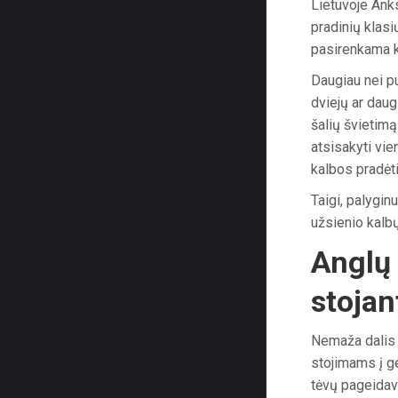
Lietuvoje An
pradinių klasi
pasirenkama 
Daugiau nei p
dviejų ar dau
šalių švietim
atsisakyti vie
kalbos pradėt
Taigi, palygin
užsienio kalb
Anglų 
stojan
Nemaža dalis
stojimams į g
tėvų pageidavi