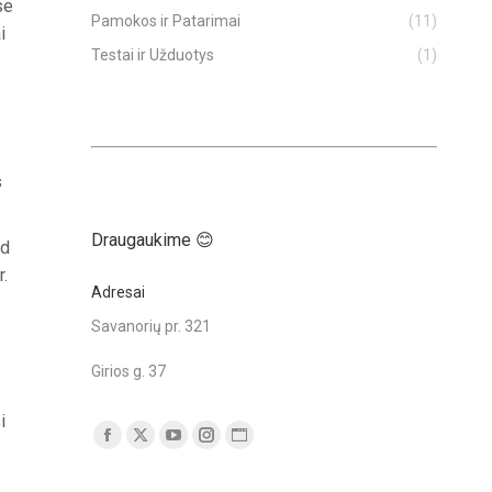
se
Pamokos ir Patarimai
(11)
i
Testai ir Užduotys
(1)
s
Draugaukime 😊
ad
.
Adresai
Savanorių pr. 321
Girios g. 37
i
Find us on:
Facebook
X
YouTube
Instagram
Tinklalapis
puslapis
puslapis
puslapis
puslapis
puslapis