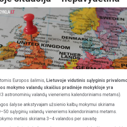
kitomis Europos šalimis,
Lietuvoje vidutinis sąlyginis privalom
bos mokymo valandų skaičius pradinėje mokykloje yra
13 astronominių valandų vieneriems kalendoriniams metams).
gos šalyse ankstyvajam užsienio kalbų mokymui skiriama
30–50 sąlyginių valandų vieneriems kalendoriniams metams.
okymo metais skiriama 3–4 valandos per savaitę.