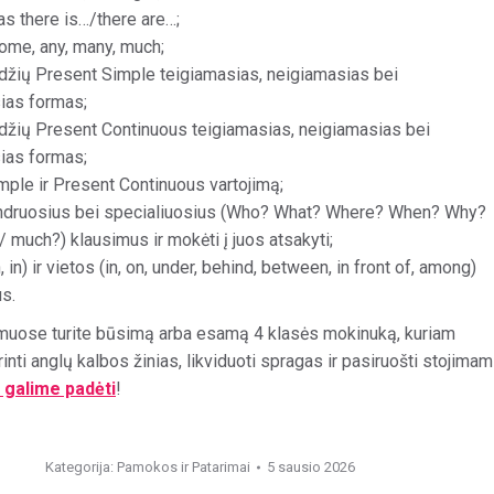
as there is…/there are…;
some, any, many, much;
žių Present Simple teigiamasias, neigiamasias bei
ias formas;
žių Present Continuous teigiamasias, neigiamasias bei
ias formas;
mple ir Present Continuous vartojimą;
ndruosius bei specialiuosius (Who? What? Where? When? Why?
much?) klausimus ir mokėti į juos atsakyti;
n, in) ir vietos (in, on, under, behind, between, in front of, among)
us.
namuose turite būsimą arba esamą 4 klasės mokinuką, kuriam
rinti anglų kalbos žinias, likviduoti spragas ir pasiruošti stojima
galime padėti
!
Kategorija:
Pamokos ir Patarimai
5 sausio 2026