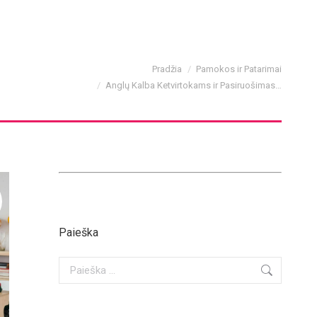
You are here:
Pradžia
Pamokos ir Patarimai
Anglų Kalba Ketvirtokams ir Pasiruošimas…
Paieška
Search: