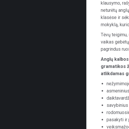
klausymo, raš
neturėtų angl
klasėse ir sėk
mokyklą, kuri
Tėvų teigimu,
vaikas gebėtų 
pagrindus ruoš
Anglų kalbos
gramatikos ž
atlikdamas g
nežymimojo 
asmeninius į
daiktavardž
savybinius 
rodomuosius
pasakyti ir
veiksmažodž