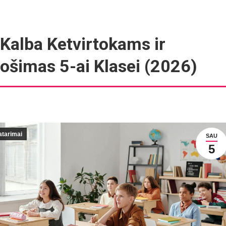
Kalba Ketvirtokams ir
ošimas 5-ai Klasei (2026)
atarimai
SAU
5