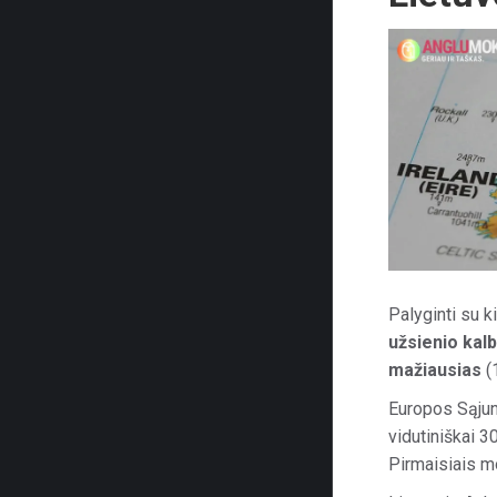
Palyginti su 
užsienio kal
mažiausias
(
Europos Sąjun
vidutiniškai 
Pirmaisiais m