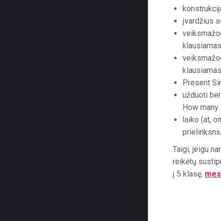
konstrukcij
įvardžius 
veiksmažod
klausiamas
veiksmažod
klausiamas
Present Si
užduoti be
How many / 
laiko (at, o
prielinksni
Taigi, jeigu 
reikėtų sustip
į 5 klasę,
mes 