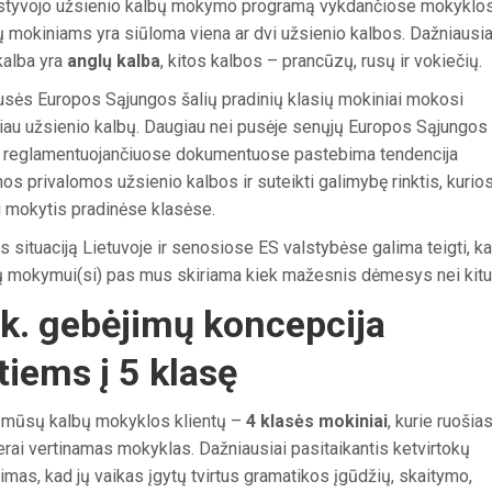
kstyvojo užsienio kalbų mokymo programą vykdančiose mokyklo
ų mokiniams yra siūloma viena ar dvi užsienio kalbos. Dažniausia
kalba yra
anglų kalba
, kitos kalbos – prancūzų, rusų ir vokiečių.
usės Europos Sąjungos šalių pradinių klasių mokiniai mokosi
giau užsienio kalbų. Daugiau nei pusėje senųjų Europos Sąjungos
ą reglamentuojančiuose dokumentuose pastebima tendencija
nos privalomos užsienio kalbos ir suteikti galimybę rinktis, kurio
i mokytis pradinėse klasėse.
us situaciją Lietuvoje ir senosiose ES valstybėse galima teigti, k
ų mokymui(si) pas mus skiriama kiek mažesnis dėmesys nei kitur
k. gebėjimų koncepcija
tiems į 5 klasę
 mūsų kalbų mokyklos klientų –
4 klasės mokiniai
, kurie ruošias
erai vertinamas mokyklas. Dažniausiai pasitaikantis ketvirtokų
mas, kad jų vaikas įgytų tvirtus gramatikos įgūdžių, skaitymo,